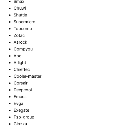
Bmax
Chuwi
Shuttle
Supermicro
Topcomp
Zotac
Asrock
Compyou
Apc
Arlight
Chieftec
Cooler-master
Corsair
Deepcool
Emacs
Evga
Exegate
Fsp-group
Ginzzu