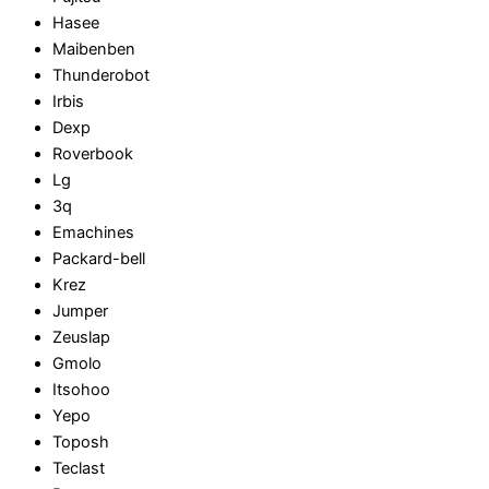
Hasee
Maibenben
Thunderobot
Irbis
Dexp
Roverbook
Lg
3q
Emachines
Packard-bell
Krez
Jumper
Zeuslap
Gmolo
Itsohoo
Yepo
Toposh
Teclast