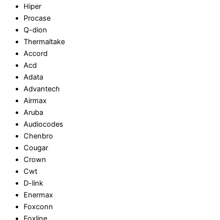
Hiper
Procase
Q-dion
Thermaltake
Accord
Acd
Adata
Advantech
Airmax
Aruba
Audiocodes
Chenbro
Cougar
Crown
Cwt
D-link
Enermax
Foxconn
Foxline