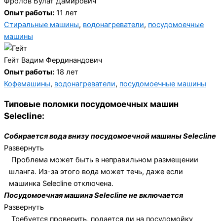
Фролов Булат Дамирович
Опыт работы:
11 лет
Стиральные машины
,
водонагреватели
,
посудомоечные
машины
Гейт Вадим Фердинандович
Опыт работы:
18 лет
Кофемашины
,
водонагреватели
,
посудомоечные машины
Типовые поломки посудомоечных машин
Selecline:
Собирается вода внизу посудомоечной машины Selecline
Развернуть
Проблема может быть в неправильном размещении
шланга. Из-за этого вода может течь, даже если
машинка Selecline отключена.
Посудомоечная машина Selecline не включается
Развернуть
Требуется проверить, подается ли на посудомойку